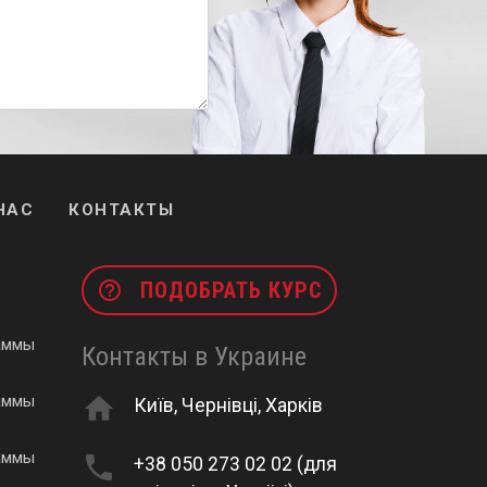
НАС
КОНТАКТЫ
help_outline
ПОДОБРАТЬ КУРС
аммы
Контакты в Украине
home
аммы
Київ, Чернівці, Харків
аммы
phone
+38 050 273 02 02 (для