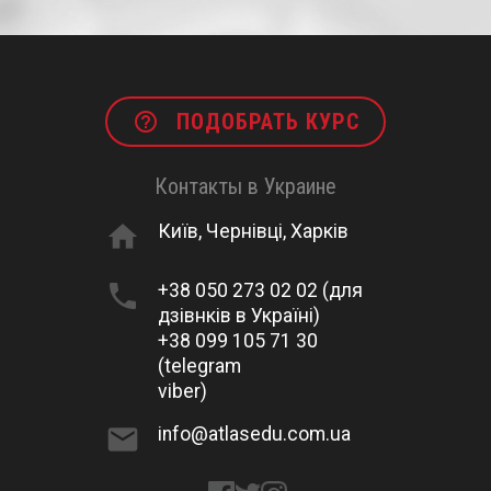
help_outline
ПОДОБРАТЬ КУРС
Контакты в Украине
home
Київ, Чернівці, Харків
phone
+38 050 273 02 02 (для
дзівнків в Україні)
+38 099 105 71 30
(telegram
viber)
email
info@atlasedu.com.ua