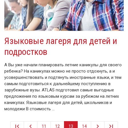
Языковые лагеря для детей и
подростков
А Вы уже начали планировать летние каникулы для своего
ребенка? На каникулах можно не просто отдохнуть, а и
усовершенствовать и подтянуть иностранные языки, и тем
самым подготовиться к дальнейшему поступлению в
зарубежные вузы. ATLAS подготовил самые выгодные
предложения по языковым курсам за рубежом на летних
каникулах. Языковые лагеря для детей, школьников и
молодежи В стоимость …
first_page
keyboard_arrow_left
keyboard_arrow_right
last_page
11
12
13
14