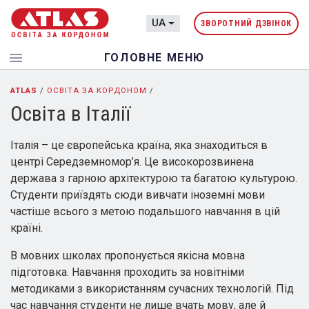
UA
ЗВОРОТНИЙ ДЗВІНОК
menu
ГОЛОВНЕ МЕНЮ
ATLAS
/
ОСВІТА ЗА КОРДОНОМ
/
Освіта в Італії
Італія – це європейська країна, яка знаходиться в
центрі Середземномор’я. Це високорозвинена
держава з гарною архітектурою та багатою культурою.
Студенти приїздять сюди вивчати іноземні мови
частіше всього з метою подальшого навчання в цій
країні.
В мовних школах пропонується якісна мовна
підготовка. Навчання проходить за новітніми
методиками з використанням сучасних технологій. Під
час навчання студенти не лише вчать мову, але й