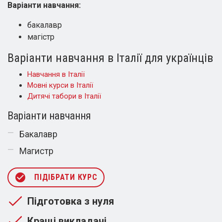
Варіанти навчання:
бакалавр
магістр
Варіанти навчання в Італії для українців
Навчання в Італії
Мовні курси в Італії
Дитячі табори в Італії
Варіанти навчання
Бакалавр
Магистр
check_circle
ПІДІБРАТИ КУРС
Підготовка з нуля
Кращі викладачі