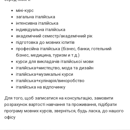
міні-курс
загальна італійська
інтенсивна італійська
індивідуальна італійська
академічний семестр/академічний рік
підготовка до мовних іспитів
професійна італійська (бізнес, банки, готельний
бізнес, медицина, туризм и т.д.)
курси для викладачів італійської мови
італійська+мистецтво, мода та дизайн
італійська+музикальні курси
італійська+кулінарія/виноробство
італійська на відпочинку
Для того, щоб записатися на консультацію, замовити
розрахунок вартості навчання та проживання, підібрати
програму мовних курсів, зверніться, будь ласка, до нашого
офісу