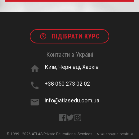
help_outline
ПІДІБРАТИ КУРС
Контакти в Україні
home
Київ, Чернівці, Харків
phone
+38 050 273 02 02
email
info@atlasedu.com.ua
© 1999 - 2026 ATLAS Private Educational Services – міжнародна освітня