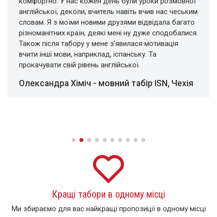
комфортно. У нас кожен день були уроки розмовної
англійської, деколи, вчитель навіть вчив нас чеським
словам. Я з моїми новими друзями відвідала багато
різноманітних країн, деякі мені ну дуже сподобалися.
Також після табору у мене з’явилася мотивація
вчити інші мови, наприклад, іспанську. Та
прокачувати свій рівень англійської.
Олександра Хіміч - мовний табір ISN, Чехія
...
Кращі табори в одному місці
Ми збираємо для вас найкращі пропозиції в одному місці