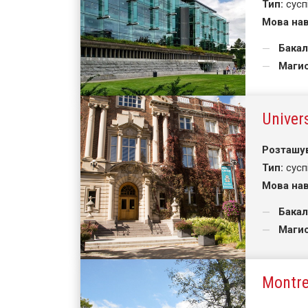
Тип:
сусп
Мова нав
Бакал
Магис
Univers
Розташу
Тип:
сусп
Мова нав
Бакал
Магис
Montre