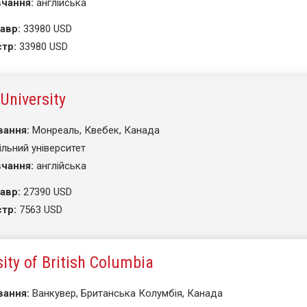
чання:
англійська
авр:
33980 USD
тр:
33980 USD
 University
вання:
Монреаль, Квебек, Канада
ільний університет
чання:
англійська
авр:
27390 USD
тр:
7563 USD
sity of British Columbia
вання:
Ванкувер, Британська Колумбія, Канада