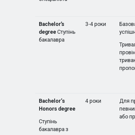
Bachelor’s
3-4 роки
Базова
degree
Ступінь
успіш
бакалавра
Трива
провін
триваю
пропо
Bachelor
‘
s
4 роки
Для п
Honors
degree
певний
або п
Ступінь
бакалавра з