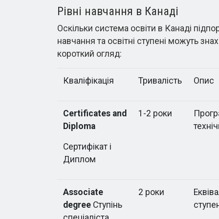
Рівні навчання в Канаді
Оскільки система освіти в Канаді підпо
навчання та освітні ступені можуть знахо
короткий огляд:
Кваліфікація
Тривалість
Опис
Certificates and
1-2 роки
Програ
Diploma
техніч
Сертифікат і
Диплом
Associate
2 роки
Еквів
degree
Ступінь
ступе
спеціаліста