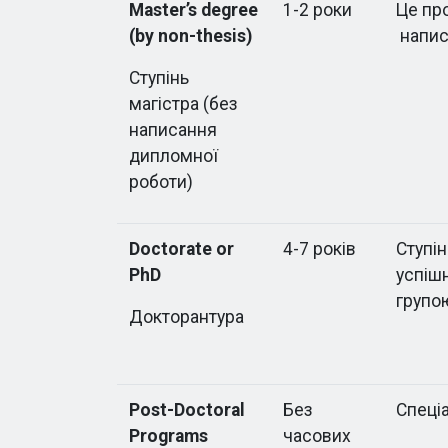
Master’s degree
1-2 роки
Це пр
(by non-thesis)
напис
Ступінь
магістра (без
написання
дипломної
роботи)
Doctorate or
4-7 років
Ступі
PhD
успішн
групо
Докторантура
Post-Doctoral
Без
Спеці
Programs
часових