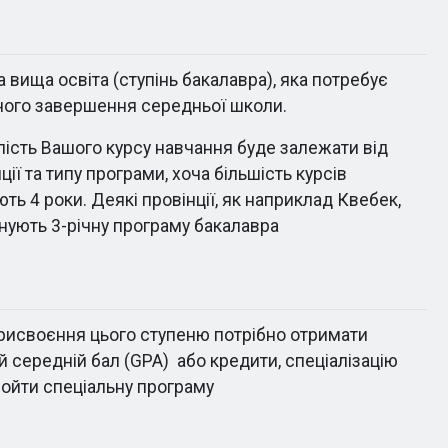
 вища освіта (ступінь бакалавра), яка потребує
ного завершення середньої школи.
лість Вашого курсу навчання буде залежати від
ції та типу програми, хоча більшість курсів
ть 4 роки. Деякі провінції, як наприклад Квебек,
нують 3-річну програму бакалавра
рисвоєння цього ступеню потрібно отримати
 середній бал (GPA) або кредити, спеціалізацію
ройти спеціальну програму