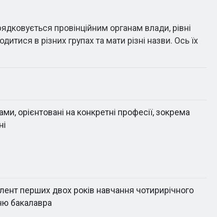
рядковується провінційним органам влади, рівні
дитися в різних групах та мати різні назви. Ось їх
ми, орієнтовані на конкретні професії, зокрема
ні
алент перших двох років навчання чотирирічного
ню бакалавра