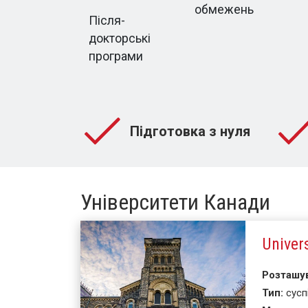
обмежень
Після-
докторські
програми
Підготовка з нуля
Університети Канади
Univer
Розташу
Тип:
сусп