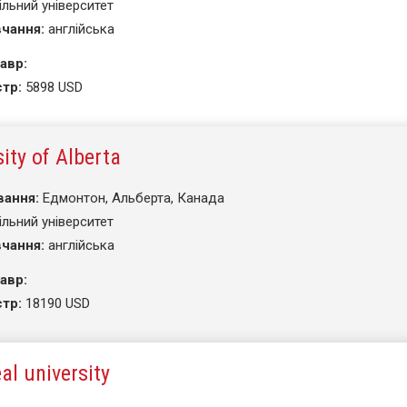
ільний університет
чання:
англійська
авр:
тр:
5898 USD
ity of Alberta
вання:
Едмонтон, Альберта, Канада
ільний університет
чання:
англійська
авр:
тр:
18190 USD
al university