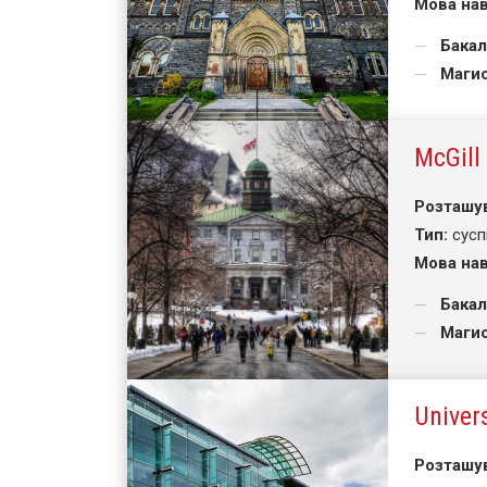
Мова нав
Бакал
Магис
McGill
Розташу
Тип:
сусп
Мова нав
Бакал
Магис
Univer
Розташу