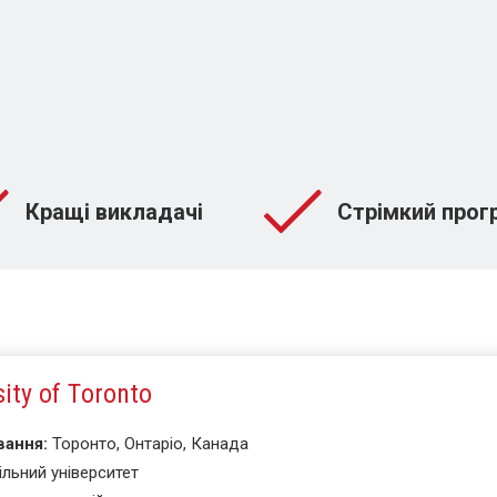
Кращі викладачі
Стрімкий прог
sity of Tоronto
вання:
Торонто, Онтаріо, Канада
ільний університет