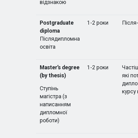
відзнакою
Postgraduate
1-2 роки
Після
diploma
Післядипломна
освіта
Master’s degree
1-2 роки
Частіш
(by thesis)
які п
дипло
Ступінь
курсу
магістра (з
написанням
дипломної
роботи)